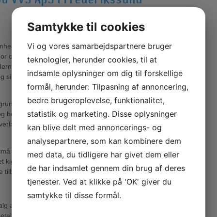
Samtykke til cookies
Vi og vores samarbejdspartnere bruger
omhed med
or os er
teknologier, herunder cookies, til at
erne helt
indsamle oplysninger om dig til forskellige
 sikrer, at
formål, herunder: Tilpasning af annoncering,
bedre brugeroplevelse, funktionalitet,
 grundig
statistik og marketing. Disse oplysninger
og behov.
erlade den til
kan blive delt med annoncerings- og
analysepartnere, som kan kombinere dem
 små
med data, du tidligere har givet dem eller
et kig rundt på
de har indsamlet gennem din brug af deres
e tilbud.
tjenester. Ved at klikke på 'OK' giver du
samtykke til disse formål.
lg af ydelser
taljer. Vi