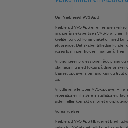
Om Næblerød VVS ApS
Næblerød VVS ApS er en erfaren virks
mange års ekspertise i VVS-branchen. F
kvalitet og god kommunikation med kund
afgørende. Det skaber tilfredse kunder og
vores løsninger holder i mange år frem.
Vi prioriterer professionel rådgivning og
planlægning med fokus på dine ønsker 
Uanset opgavens omfang kan du trygt ov
os.
Vi udfører alle typer VVS-opgaver – fra
reparationer til større installationer. Tag 
siden, eller kontakt os for et uforpligtend
Vores ydelser
Næblerød VVS ApS tilbyder et bredt udva
inden for VVS-faget, altid med sans for de