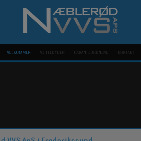
VELKOMMEN
VI TILBYDER
GARANTIORDNING
KONTAKT
d VVS ApS i Frederikssund