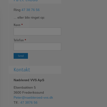
Ring
47 38 76 56
... eller bliv ringet op:
Navn
*
Telefon
*
Kontakt
Næblerød VVS ApS
Elsenbakken 5
3600 Frederikssund
Peter@naebleroed-vvs.dk
Tlf.:
47 3876 56