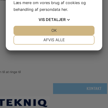
Læs mere om vores brug af cookies og
behandling af persondata
her
.
VIS
DETALJER
JA
NEJ
OK
JA
NEJ
NØDVENDIGE
PRÆFERENCER
AFVIS ALLE
JA
NEJ
JA
NEJ
MARKETING
STATISTIK
il at ringe til
KONTAKT